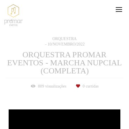
ORQUESTRA
10/NOVEMBRO/2022
ORQUESTRA PROMAR
EVENTOS - MARCHA NUPCIAL
(COMPLETA)
809
visualizações
0
curtidas